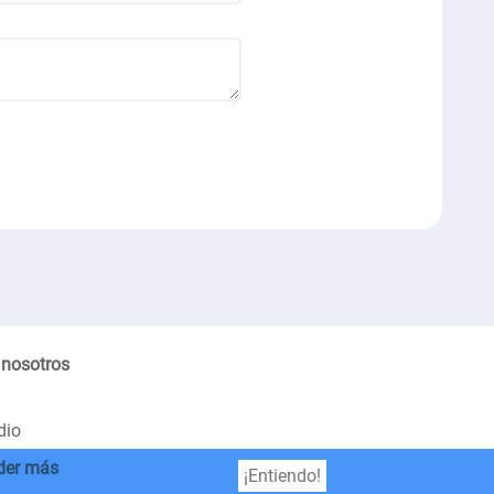
 nosotros
dio
der más
¡Entiendo!