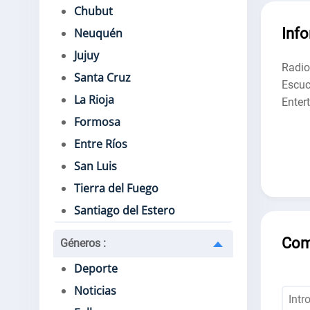
Chubut
Inf
Neuquén
Jujuy
Radio
Santa Cruz
Escuc
La Rioja
Entert
Formosa
Entre Ríos
San Luis
Tierra del Fuego
Santiago del Estero
Com
Géneros
:
Deporte
Noticias