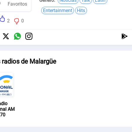
Género:
Noticias
Talk
Latin
Favoritos
Entertainment
Hits
2
0
 radios de Malargüe
dio
nal AM
70