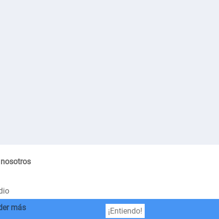
 nosotros
dio
der más
¡Entiendo!