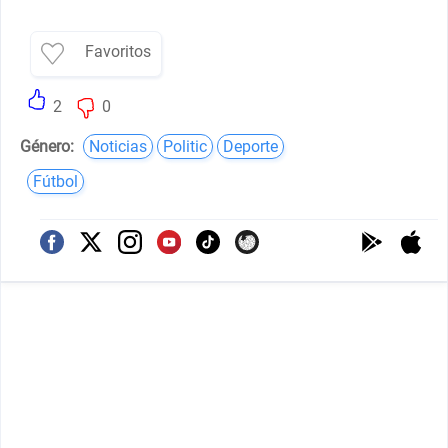
Favoritos
2
0
Género:
Noticias
Politic
Deporte
Fútbol