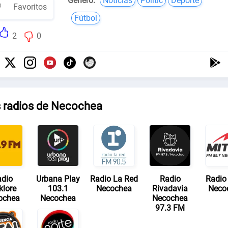
Género:
Noticias
Politic
Deporte
Favoritos
Fútbol
2
0
s radios de Necochea
dio
Urbana Play
Radio La Red
Radio
Radio 
klore
103.1
Necochea
Rivadavia
Neco
ochea
Necochea
Necochea
97.3 FM