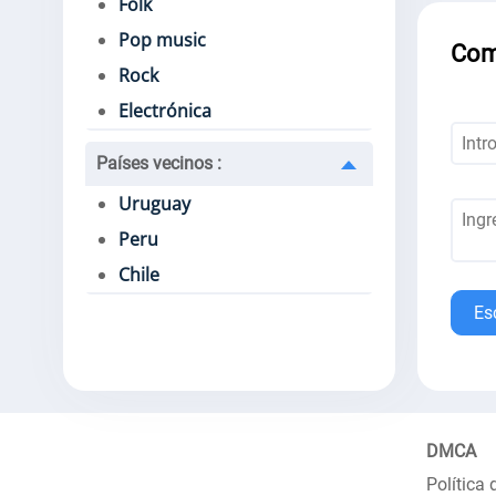
Folk
Pop music
Com
Rock
Electrónica
Países vecinos
:
Uruguay
Peru
Chile
Es
DMCA
Política 