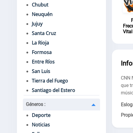
Chubut
Neuquén
Jujuy
Frec
Vita
Santa Cruz
La Rioja
Formosa
Entre Ríos
Inf
San Luis
CNN N
Tierra del Fuego
que t
Santiago del Estero
músic
Géneros
:
Eslog
Deporte
Propie
Noticias