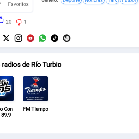
Género:
Deporte
Noticias
Talk
Fútbol
Favoritos
20
1
 radios de Río Turbio
o Con
FM Tiempo
 89.9