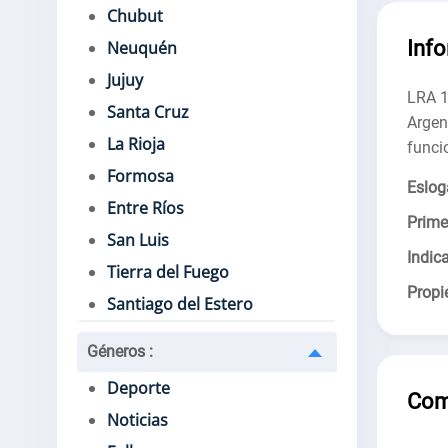
Chubut
Inf
Neuquén
Jujuy
LRA 1
Santa Cruz
Argen
La Rioja
funci
Formosa
Eslog
Entre Ríos
Prime
San Luis
Indica
Tierra del Fuego
Propie
Santiago del Estero
Géneros
:
Deporte
Com
Noticias