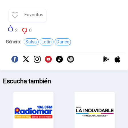
Favoritos
2
0
Género:
Salsa
Latin
Dance
Escucha también