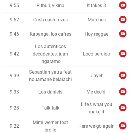
9:55
Pitbull, vikina
It takes 3
9:52
Cash cash rozes
Matches
9:46
Kapanga, los cafres
Hoy reggae
Los autenticos
9:42
decadentes, juan
Loco perdido
ingaramo
Sebastian yatra feat
9:39
Ulayeh
nouamane belaiachi
9:33
Los daniels
Me decidi
Life's what you
9:28
Talk talk
make it
Mimi werner feat
9:22
Here we go again
brolle