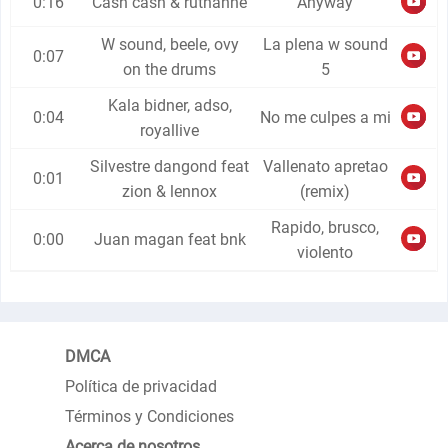
0:16
Cash cash & ruthanne
Anyway
W sound, beele, ovy
La plena w sound
0:07
on the drums
5
Kala bidner, adso,
0:04
No me culpes a mi
royallive
Silvestre dangond feat
Vallenato apretao
0:01
zion & lennox
(remix)
Rapido, brusco,
0:00
Juan magan feat bnk
violento
DMCA
Política de privacidad
Términos y Condiciones
Acerca de nosotros