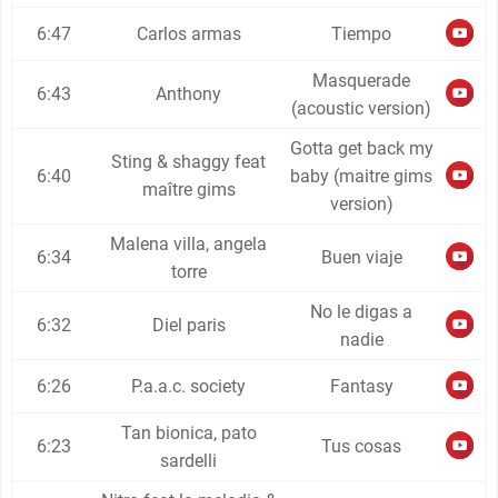
6:47
Carlos armas
Tiempo
Masquerade
6:43
Anthony
(acoustic version)
Gotta get back my
Sting & shaggy feat
6:40
baby (maitre gims
maître gims
version)
Malena villa, angela
6:34
Buen viaje
torre
No le digas a
6:32
Diel paris
nadie
6:26
P.a.a.c. society
Fantasy
Tan bionica, pato
6:23
Tus cosas
sardelli