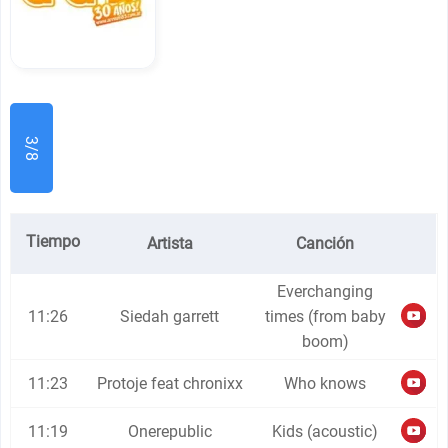
3/8
Tiempo
Artista
Canción
Everchanging
11:26
Siedah garrett
times (from baby
boom)
11:23
Protoje feat chronixx
Who knows
11:19
Onerepublic
Kids (acoustic)