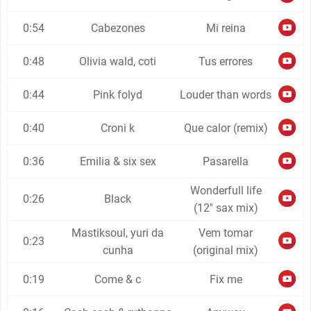
0:54
Cabezones
Mi reina
0:48
Olivia wald, coti
Tus errores
0:44
Pink folyd
Louder than words
0:40
Croni k
Que calor (remix)
0:36
Emilia & six sex
Pasarella
Wonderfull life
0:26
Black
(12'' sax mix)
Mastiksoul, yuri da
Vem tomar
0:23
cunha
(original mix)
0:19
Come & c
Fix me