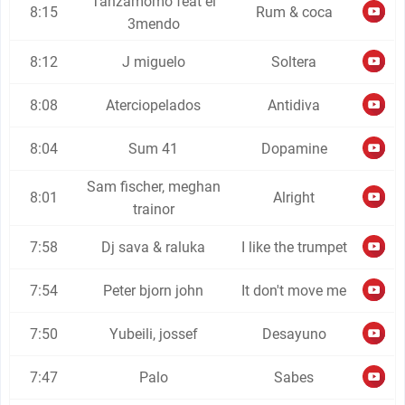
Tanzamomo feat el
8:15
Rum & coca
3mendo
8:12
J miguelo
Soltera
8:08
Aterciopelados
Antidiva
8:04
Sum 41
Dopamine
Sam fischer, meghan
8:01
Alright
trainor
7:58
Dj sava & raluka
I like the trumpet
7:54
Peter bjorn john
It don't move me
7:50
Yubeili, jossef
Desayuno
7:47
Palo
Sabes