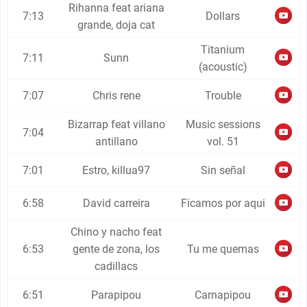
Rihanna feat ariana
7:13
Dollars
grande, doja cat
Titanium
7:11
Sunn
(acoustic)
7:07
Chris rene
Trouble
Bizarrap feat villano
Music sessions
7:04
antillano
vol. 51
7:01
Estro, killua97
Sin señal
6:58
David carreira
Ficamos por aqui
Chino y nacho feat
6:53
gente de zona, los
Tu me quemas
cadillacs
6:51
Parapipou
Carnapipou