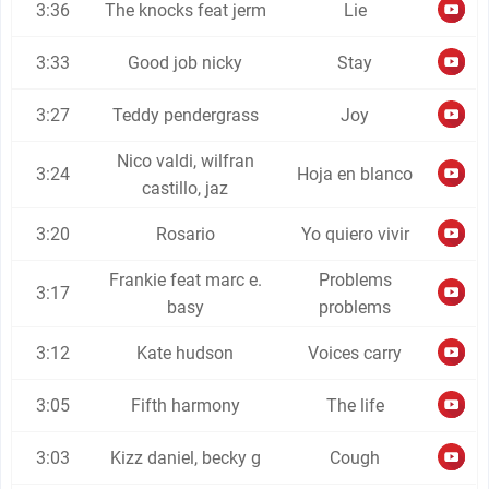
3:36
The knocks feat jerm
Lie
3:33
Good job nicky
Stay
3:27
Teddy pendergrass
Joy
Nico valdi, wilfran
3:24
Hoja en blanco
castillo, jaz
3:20
Rosario
Yo quiero vivir
Frankie feat marc e.
Problems
3:17
basy
problems
3:12
Kate hudson
Voices carry
3:05
Fifth harmony
The life
3:03
Kizz daniel, becky g
Cough