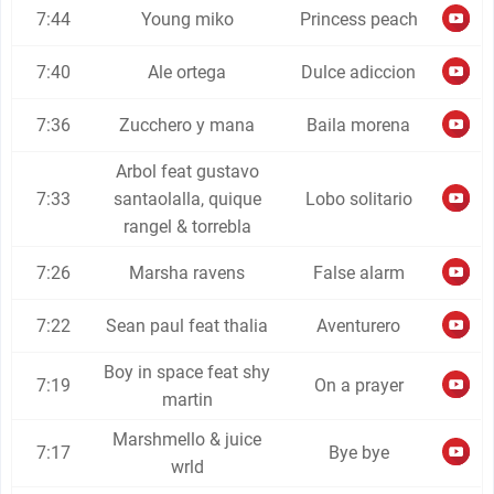
7:44
Young miko
Princess peach
7:40
Ale ortega
Dulce adiccion
7:36
Zucchero y mana
Baila morena
Arbol feat gustavo
7:33
santaolalla, quique
Lobo solitario
rangel & torrebla
7:26
Marsha ravens
False alarm
7:22
Sean paul feat thalia
Aventurero
Boy in space feat shy
7:19
On a prayer
martin
Marshmello & juice
7:17
Bye bye
wrld