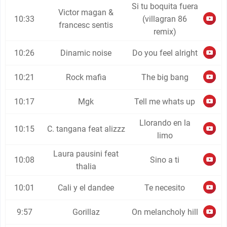
Si tu boquita fuera
Victor magan &
10:33
(villagran 86
francesc sentis
remix)
10:26
Dinamic noise
Do you feel alright
10:21
Rock mafia
The big bang
10:17
Mgk
Tell me whats up
Llorando en la
10:15
C. tangana feat alizzz
limo
Laura pausini feat
10:08
Sino a ti
thalia
10:01
Cali y el dandee
Te necesito
9:57
Gorillaz
On melancholy hill