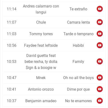
Andres calamaro con
11:14
Te extraño
langui
11:07
Chule
Camara lenta
11:03
Tommy torres
Tarde o temprano
10:56
Faydee feat leftside
Habibi
David guetta feat
10:53
bebe rexha, ty dolla
Family
$ign & a boogie w
10:47
Mnek
Oh no all the boys
10:41
Antonio orozco
Dime por que
10:37
Benjamin amadeo
No te enamores