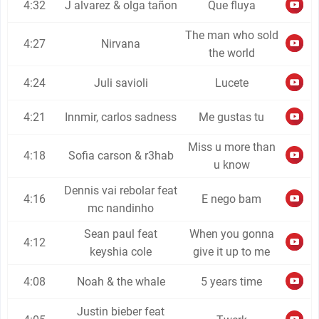
4:32
J alvarez & olga tañon
Que fluya
The man who sold
4:27
Nirvana
the world
4:24
Juli savioli
Lucete
4:21
Innmir, carlos sadness
Me gustas tu
Miss u more than
4:18
Sofia carson & r3hab
u know
Dennis vai rebolar feat
4:16
E nego bam
mc nandinho
Sean paul feat
When you gonna
4:12
keyshia cole
give it up to me
4:08
Noah & the whale
5 years time
Justin bieber feat