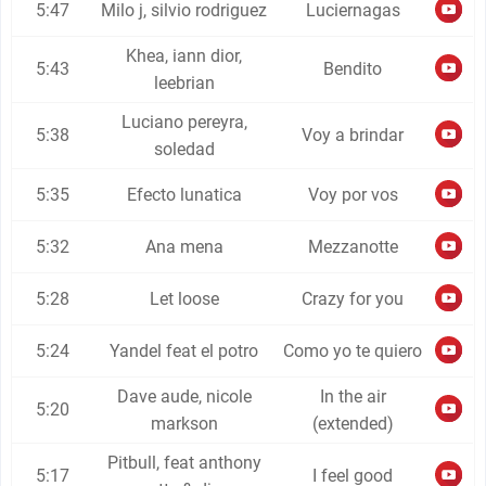
5:47
Milo j, silvio rodriguez
Luciernagas
Khea, iann dior,
5:43
Bendito
leebrian
Luciano pereyra,
5:38
Voy a brindar
soledad
5:35
Efecto lunatica
Voy por vos
5:32
Ana mena
Mezzanotte
5:28
Let loose
Crazy for you
5:24
Yandel feat el potro
Como yo te quiero
Dave aude, nicole
In the air
5:20
markson
(extended)
Pitbull, feat anthony
5:17
I feel good