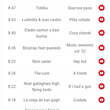
8:47
Tobika
Que nos paso
8:43
Ludmilla & ryan castro
Piña colada
Eladio carrion y bad
8:40
Coco chanel
bunny
Music sessions
8:36
Bizarrap feat quevedo
vol. 52
8:32
Nick carter
Hey kid
8:26
The cure
A forest
Noel gallaghers high
8:22
If i had a gun
flying birds
8:18
La oreja de van gogh
Cuidate