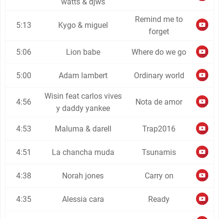
watts & djws
Remind me to
5:13
Kygo & miguel
forget
5:06
Lion babe
Where do we go
5:00
Adam lambert
Ordinary world
Wisin feat carlos vives
4:56
Nota de amor
y daddy yankee
4:53
Maluma & darell
Trap2016
4:51
La chancha muda
Tsunamis
4:38
Norah jones
Carry on
4:35
Alessia cara
Ready