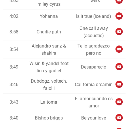
4:05
Twerk
miley cyrus
4:02
Yohanna
Is it true (iceland)
One call away
3:58
Charlie puth
(acoustic)
Alejandro sanz &
Te lo agradezco
3:54
shakira
pero no
Wisin & yandel feat
3:49
Desaparecio
tico y gadiel
Dubdogz, voltech,
3:46
California dreamin
faiolli
El amor cuando es
3:43
La toma
amor
3:40
Bishop briggs
Be your love