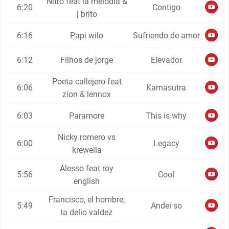
Nitro feat la melodia &
6:20
Contigo
j brito
6:16
Papi wilo
Sufriendo de amor
6:12
Filhos de jorge
Elevador
Poeta callejero feat
6:06
Kamasutra
zion & lennox
6:03
Paramore
This is why
Nicky romero vs
6:00
Legacy
krewella
Alesso feat roy
5:56
Cool
english
Francisco, el hombre,
5:49
Andei so
la delio valdez