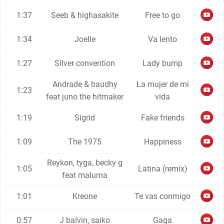
1:37
Seeb & highasakite
Free to go
1:34
Joelle
Va lento
1:27
Silver convention
Lady bump
Andrade & baudhy
La mujer de mi
1:23
feat juno the hitmaker
vida
1:19
Sigrid
Fake friends
1:09
The 1975
Happiness
Reykon, tyga, becky g
1:05
Latina (remix)
feat maluma
1:01
Kreone
Te vas conmigo
0:57
J balvin, saiko
Gaga