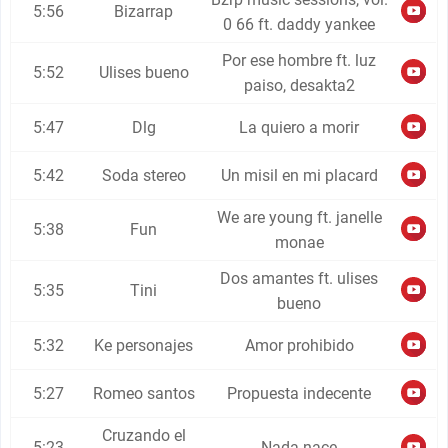
5:56
Bizarrap
0 66 ft. daddy yankee
Por ese hombre ft. luz
5:52
Ulises bueno
paiso, desakta2
5:47
Dlg
La quiero a morir
5:42
Soda stereo
Un misil en mi placard
We are young ft. janelle
5:38
Fun
monae
Dos amantes ft. ulises
5:35
Tini
bueno
5:32
Ke personajes
Amor prohibido
5:27
Romeo santos
Propuesta indecente
Cruzando el
5:23
Nada nace