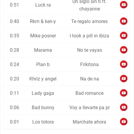
Un siglo sin ti ft.
0:51
Luck ra
chayanne
0:40
Rkm & ken-y
Te regalo amores
0:35
Mike posner
I took a pill in ibiza
0:28
Marama
No te vayas
0:24
Plan b
Frikitona
0:20
Khriz y angel
Na de na
0:11
Lady gaga
Bad romance
0:06
Bad bunny
Voy a llevarte pa pr
0:01
Los totora
Marchate ahora