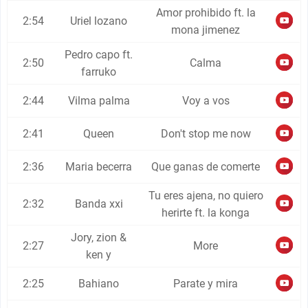
Amor prohibido ft. la
2:54
Uriel lozano
mona jimenez
Pedro capo ft.
2:50
Calma
farruko
2:44
Vilma palma
Voy a vos
2:41
Queen
Don't stop me now
2:36
Maria becerra
Que ganas de comerte
Tu eres ajena, no quiero
2:32
Banda xxi
herirte ft. la konga
Jory, zion &
2:27
More
ken y
2:25
Bahiano
Parate y mira