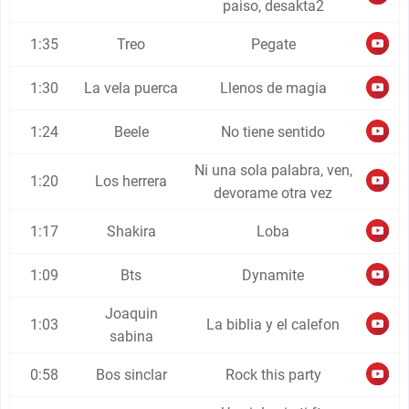
paiso, desakta2
1:35
Treo
Pegate
1:30
La vela puerca
Llenos de magia
1:24
Beele
No tiene sentido
Ni una sola palabra, ven,
1:20
Los herrera
devorame otra vez
1:17
Shakira
Loba
1:09
Bts
Dynamite
Joaquin
1:03
La biblia y el calefon
sabina
0:58
Bos sinclar
Rock this party