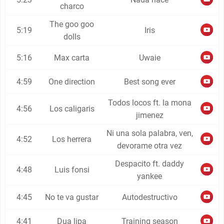
charco
The goo goo
5:19
Iris
dolls
5:16
Max carta
Uwaie
4:59
One direction
Best song ever
Todos locos ft. la mona
4:56
Los caligaris
jimenez
Ni una sola palabra, ven,
4:52
Los herrera
devorame otra vez
Despacito ft. daddy
4:48
Luis fonsi
yankee
4:45
No te va gustar
Autodestructivo
4:41
Dua lipa
Training season