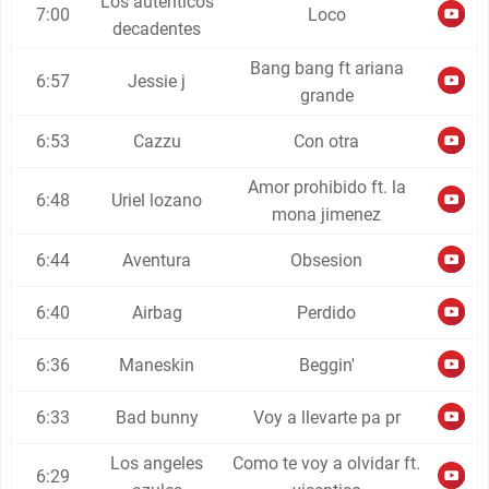
Los autenticos
7:00
Loco
decadentes
Bang bang ft ariana
6:57
Jessie j
grande
6:53
Cazzu
Con otra
Amor prohibido ft. la
6:48
Uriel lozano
mona jimenez
6:44
Aventura
Obsesion
6:40
Airbag
Perdido
6:36
Maneskin
Beggin'
6:33
Bad bunny
Voy a llevarte pa pr
Los angeles
Como te voy a olvidar ft.
6:29