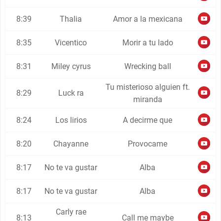
8:39
Thalia
Amor a la mexicana
8:35
Vicentico
Morir a tu lado
8:31
Miley cyrus
Wrecking ball
Tu misterioso alguien ft.
8:29
Luck ra
miranda
8:24
Los lirios
A decirme que
8:20
Chayanne
Provocame
8:17
No te va gustar
Alba
8:17
No te va gustar
Alba
Carly rae
8:13
Call me maybe