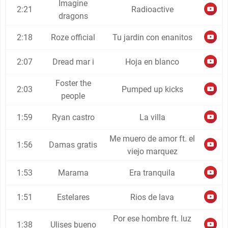
Imagine
2:21
Radioactive
dragons
2:18
Roze official
Tu jardin con enanitos
2:07
Dread mar i
Hoja en blanco
Foster the
2:03
Pumped up kicks
people
1:59
Ryan castro
La villa
Me muero de amor ft. el
1:56
Damas gratis
viejo marquez
1:53
Marama
Era tranquila
1:51
Estelares
Rios de lava
Por ese hombre ft. luz
1:38
Ulises bueno