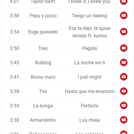
4:01
Taylor swift
I knew it, i knew you
3:58
Pepu y pizzu
Tengo un feeling
Esa te dejo, te quise
3:54
Euge quevedo
olvidar ft. karina
3:50
Treo
Pegate
3:45
Bulldog
La noche sin ti
3:41
Bruno mars
I just might
3:38
Tini
Hasta que me enamoro
3:34
La konga
Perfecta
3:30
Armandinho
Lua cheia