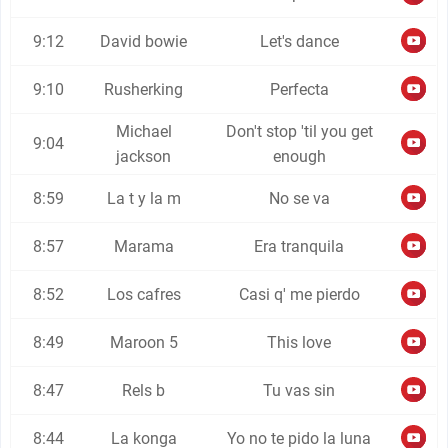
9:12
David bowie
Let's dance
9:10
Rusherking
Perfecta
Michael
Don't stop 'til you get
9:04
jackson
enough
8:59
La t y la m
No se va
8:57
Marama
Era tranquila
8:52
Los cafres
Casi q' me pierdo
8:49
Maroon 5
This love
8:47
Rels b
Tu vas sin
8:44
La konga
Yo no te pido la luna