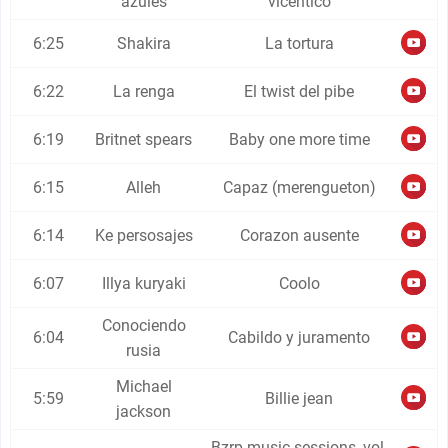
azules
vicentico
6:25
Shakira
La tortura
6:22
La renga
El twist del pibe
6:19
Britnet spears
Baby one more time
6:15
Alleh
Capaz (merengueton)
6:14
Ke persosajes
Corazon ausente
6:07
Illya kuryaki
Coolo
Conociendo
6:04
Cabildo y juramento
rusia
Michael
5:59
Billie jean
jackson
Bzrp music sessions, vol.