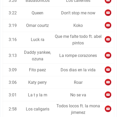
3:26
Babasonicos
Los calientes
3:22
Queen
Don't stop me now
3:19
Omar courtz
Koko
Que me falte todo ft. abel
3:16
Luck ra
pintos
Daddy yankee,
3:13
La rompe corazones
ozuna
3:09
Fito paez
Dos dias en la vida
3:06
Katy perry
Roar
3:01
La t y la m
No se va
Todos locos ft. la mona
2:58
Los caligaris
jimenez