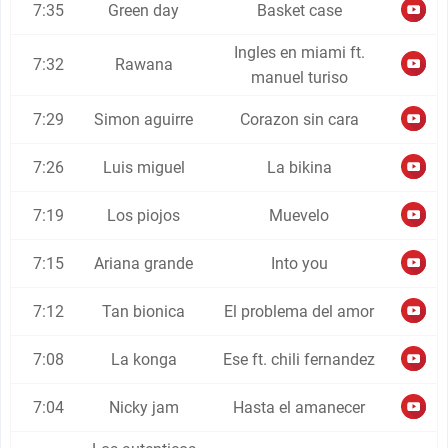
7:35
Green day
Basket case
Ingles en miami ft.
7:32
Rawana
manuel turiso
7:29
Simon aguirre
Corazon sin cara
7:26
Luis miguel
La bikina
7:19
Los piojos
Muevelo
7:15
Ariana grande
Into you
7:12
Tan bionica
El problema del amor
7:08
La konga
Ese ft. chili fernandez
7:04
Nicky jam
Hasta el amanecer