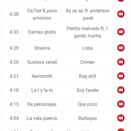
Ca7riel & paco
Ay ay ay ft. anderson
4:38
amoroso
.paak
Perrito malvado ft. l-
4:33
Damas gratis
gante, marita
4:29
Shakira
Loba
4:26
Gustavo cerati
Crimen
4:21
Aerosmith
Rag doll
4:18
La t y la m
Soy favela
4:13
Ke personajes
Que poco
4:04
La vela puerca
Burbujas