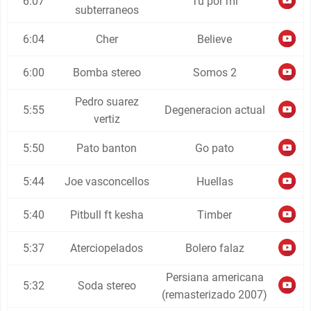
6:07
Tu por mi
subterraneos
6:04
Cher
Believe
6:00
Bomba stereo
Somos 2
Pedro suarez
5:55
Degeneracion actual
vertiz
5:50
Pato banton
Go pato
5:44
Joe vasconcellos
Huellas
5:40
Pitbull ft kesha
Timber
5:37
Aterciopelados
Bolero falaz
Persiana americana
5:32
Soda stereo
(remasterizado 2007)