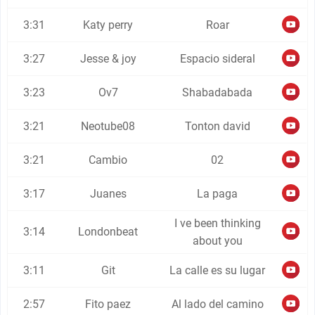
3:31
Katy perry
Roar
3:27
Jesse & joy
Espacio sideral
3:23
Ov7
Shabadabada
3:21
Neotube08
Tonton david
3:21
Cambio
02
3:17
Juanes
La paga
I ve been thinking
3:14
Londonbeat
about you
3:11
Git
La calle es su lugar
2:57
Fito paez
Al lado del camino