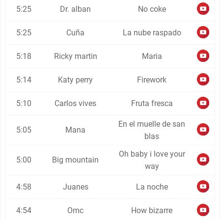
5:25
Dr. alban
No coke
5:25
Cuña
La nube raspado
5:18
Ricky martin
Maria
5:14
Katy perry
Firework
5:10
Carlos vives
Fruta fresca
En el muelle de san
5:05
Mana
blas
Oh baby i love your
5:00
Big mountain
way
4:58
Juanes
La noche
4:54
Omc
How bizarre