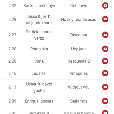
2:32
Backs street boys
Get down
Jesse & joy ft.
2:29
No soy una de esas
alejandro sanz
Patricio suarez
2:23
Disco bar
vertiz
2:20
Ringo ska
Hey jude
2:20
Cuña
Respuesta 2
2:16
Leo rizzi
Amapolas
Usher ft. david
2:13
Without you
guetta
2:09
Enrique iglesias
Bailamos
2:05
Hombres g
Y cayó la bomba