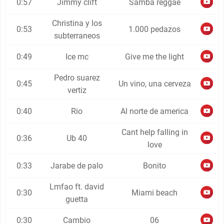
0:57
Jimmy clift
Samba reggae
Christina y los
0:53
1.000 pedazos
subterraneos
0:49
Ice mc
Give me the light
Pedro suarez
0:45
Un vino, una cerveza
vertiz
0:40
Rio
Al norte de america
Cant help falling in
0:36
Ub 40
love
0:33
Jarabe de palo
Bonito
Lmfao ft. david
0:30
Miami beach
guetta
0:30
Cambio
06