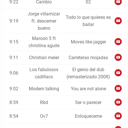
9:22
Cambio
02
Jorge villamizar
Todo lo que quieres es
9:19
ft. descemer
bailar
bueno
Maroon 5 ft
9:15
Moves like jagger
christina aguile
9:11
Christian meier
Carreteras mojadas
Los fabulosos
El genio del dub
9:06
cadillacs
(remasterizado 2008)
9:02
Modern talking
You are not alone
8:59
Rbd
Ser o parecer
8:54
Ov7
Enloqueceme