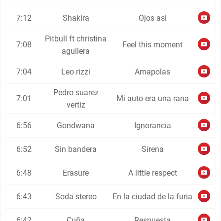
7:12
Shakira
Ojos asi
Pitbull ft christina
7:08
Feel this moment
aguilera
7:04
Leo rizzi
Amapolas
Pedro suarez
7:01
Mi auto era una rana
vertiz
6:56
Gondwana
Ignorancia
6:52
Sin bandera
Sirena
6:48
Erasure
A little respect
6:43
Soda stereo
En la ciudad de la furia
6:42
Cuña
Respuesta