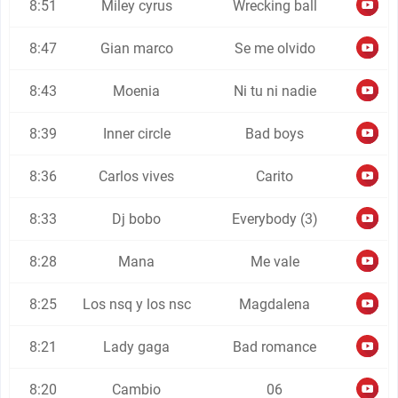
8:51
Miley cyrus
Wrecking ball
8:47
Gian marco
Se me olvido
8:43
Moenia
Ni tu ni nadie
8:39
Inner circle
Bad boys
8:36
Carlos vives
Carito
8:33
Dj bobo
Everybody (3)
8:28
Mana
Me vale
8:25
Los nsq y los nsc
Magdalena
8:21
Lady gaga
Bad romance
8:20
Cambio
06