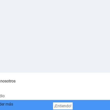
 nosotros
dio
der más
¡Entiendo!