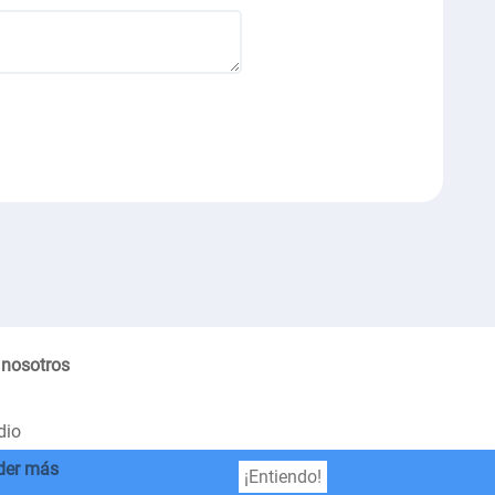
 nosotros
dio
der más
¡Entiendo!