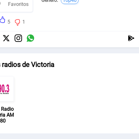
Género:
Top40
Favoritos
5
1
 radios de Victoria
 Radio
oria AM
80