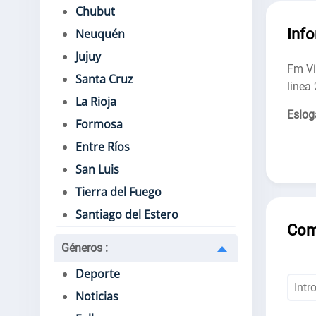
Chubut
Inf
Neuquén
Jujuy
Fm Vi
Santa Cruz
linea
La Rioja
Eslog
Formosa
Entre Ríos
San Luis
Tierra del Fuego
Santiago del Estero
Com
Géneros
:
Deporte
Noticias