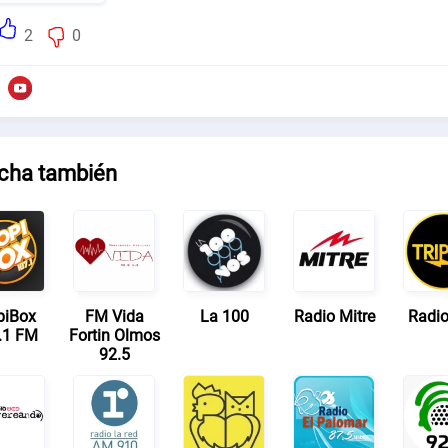
2
0
cha también
piBox
FM Vida
La 100
Radio Mitre
Radio
.1 FM
Fortin Olmos
92.5