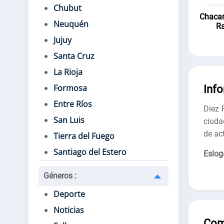
Chubut
Chacar
Neuquén
Ra
Jujuy
Santa Cruz
La Rioja
Formosa
Inf
Entre Ríos
Diez 
San Luis
ciuda
de ac
Tierra del Fuego
Santiago del Estero
Eslog
Géneros
:
Deporte
Noticias
Com