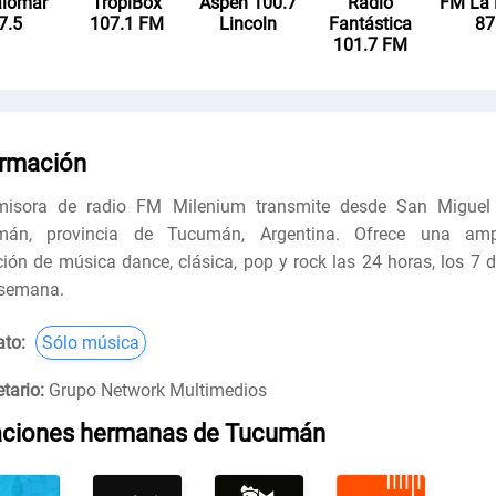
alomar
TropiBox
Aspen 100.7
Radio
FM La
7.5
107.1 FM
Lincoln
Fantástica
87
101.7 FM
ormación
isora ​​de radio FM Milenium transmite desde San Miguel
mán, provincia de Tucumán, Argentina. Ofrece una amp
ción de música dance, clásica, pop y rock las 24 horas, los 7 d
 semana.
to:
Sólo música
tario:
Grupo Network Multimedios
aciones hermanas de Tucumán