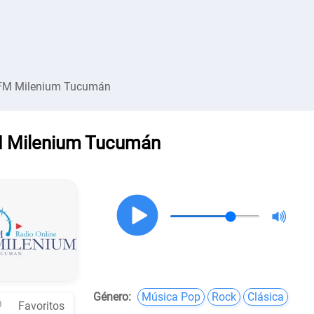
FM Milenium Tucumán
 Milenium Tucumán
Género:
Música Pop
Rock
Clásica
Favoritos