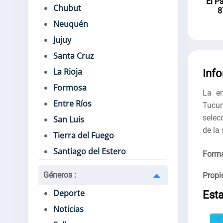
El P
Chubut
8
Neuquén
Jujuy
Santa Cruz
La Rioja
Inf
Formosa
La em
Entre Ríos
Tucu
selec
San Luis
de la
Tierra del Fuego
Santiago del Estero
Forma
Géneros
:
Propie
Deporte
Est
Noticias