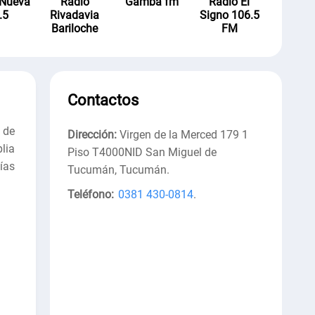
 Nueva
Radio
Gamba fm
Radio El
.5
Rivadavia
Signo 106.5
Bariloche
FM
Contactos
 de
Dirección:
Virgen de la Merced 179 1
lia
Piso T4000NID San Miguel de
ías
Tucumán, Tucumán
.
Teléfono:
0381 430-0814
.