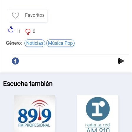
Favoritos
11
0
Género:
Noticias
Música Pop
Escucha también