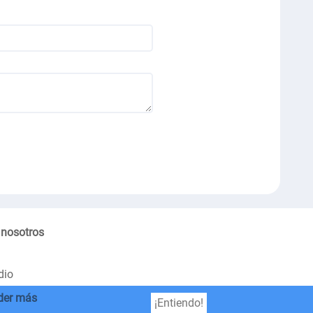
 nosotros
dio
der más
¡Entiendo!