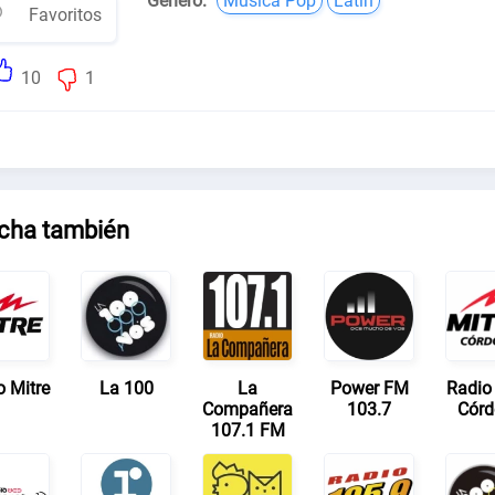
Género:
Música Pop
Latin
Favoritos
10
1
cha también
o Mitre
La 100
La
Power FM
Radio 
Compañera
103.7
Cór
107.1 FM