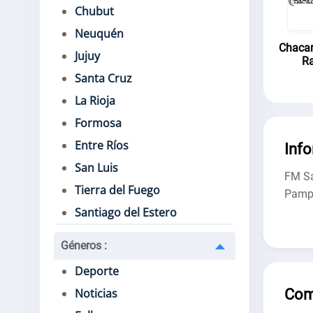
Chubut
Neuquén
Chacar
Jujuy
Ra
Santa Cruz
La Rioja
Formosa
Entre Ríos
Inf
San Luis
FM Sa
Tierra del Fuego
Pampa
Santiago del Estero
Géneros
:
Deporte
Com
Noticias