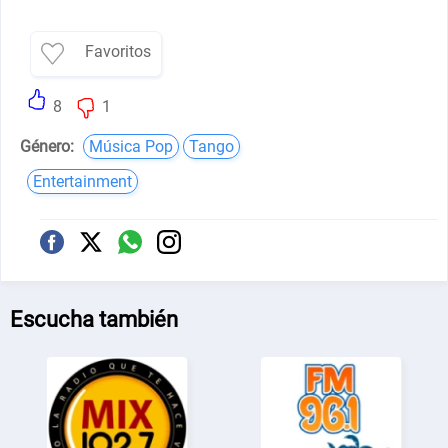
Favoritos
8
1
Género:
Música Pop
Tango
Entertainment
Escucha también