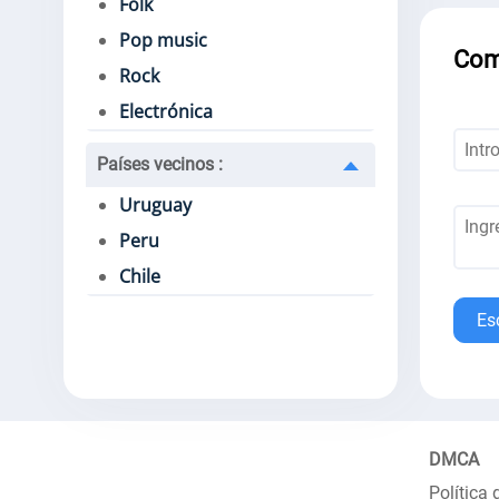
Folk
Pop music
Com
Rock
Electrónica
Países vecinos
:
Uruguay
Peru
Chile
Es
DMCA
Política 