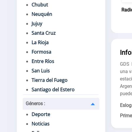
Chubut
Radi
Neuquén
Jujuy
Santa Cruz
La Rioja
Formosa
Inf
Entre Ríos
GDS R
San Luis
una v
estac
Tierra del Fuego
Argen
Santiago del Estero
puede
Géneros
:
Eslog
Deporte
Prime
Noticias