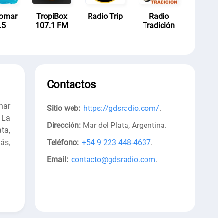
lomar
TropiBox
Radio Trip
Radio
.5
107.1 FM
Tradición
Contactos
har
Sitio web:
https://gdsradio.com/
.
 La
Dirección:
Mar del Plata, Argentina
.
ta,
ás,
Teléfono:
+54 9 223 448-4637
.
Email:
contacto@gdsradio.com
.