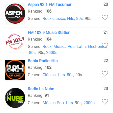
20
Aspen 93.1 FM Tucumán
Ranking:
106
Genero:
Rock clásico
,
Hits
,
80s
,
90s
21
FM 102.9 Music Station
Ranking:
104
Genero:
Rock
,
Música Pop
,
Latin
,
Electrónica
,
80s
,
90s
,
2000s
22
Bahia Radio Hits
Ranking:
102
Genero:
Clásica
,
Hits
,
80s
,
90s
23
Radio La Nube
Ranking:
91
Genero:
Música Pop
,
Hits
,
90s
,
2000s