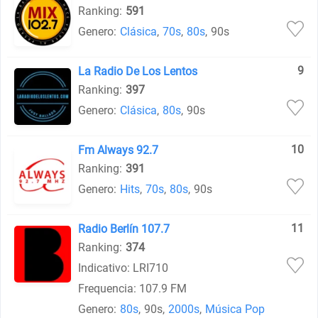
Ranking:
591
Genero:
Clásica
,
70s
,
80s
,
90s
9
La Radio De Los Lentos
Ranking:
397
Genero:
Clásica
,
80s
,
90s
10
Fm Always 92.7
Ranking:
391
Genero:
Hits
,
70s
,
80s
,
90s
11
Radio Berlín 107.7
Ranking:
374
Indicativo: LRI710
Frequencia: 107.9 FM
Genero:
80s
,
90s
,
2000s
,
Música Pop