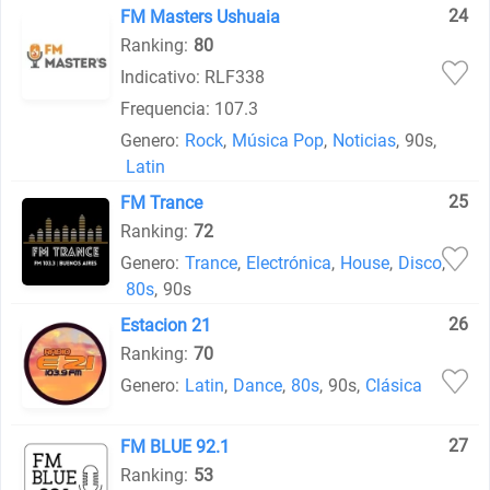
24
FM Masters Ushuaia
Ranking:
80
Indicativo: RLF338
Frequencia: 107.3
Genero:
Rock
,
Música Pop
,
Noticias
,
90s
,
Latin
25
FM Trance
Ranking:
72
Genero:
Trance
,
Electrónica
,
House
,
Disco
,
80s
,
90s
26
Estacion 21
Ranking:
70
Genero:
Latin
,
Dance
,
80s
,
90s
,
Clásica
27
FM BLUE 92.1
Ranking:
53