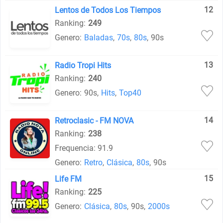
12
Lentos de Todos Los Tiempos
Ranking:
249
Genero:
Baladas
,
70s
,
80s
,
90s
13
Radio Tropi Hits
Ranking:
240
Genero:
90s
,
Hits
,
Top40
14
Retroclasic - FM NOVA
Ranking:
238
Frequencia: 91.9
Genero:
Retro
,
Clásica
,
80s
,
90s
15
Life FM
Ranking:
225
Genero:
Clásica
,
80s
,
90s
,
2000s