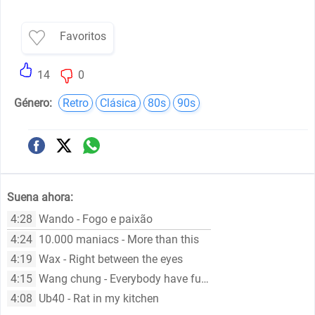
Favoritos
14
0
Género:
Retro
Clásica
80s
90s
Suena ahora:
4:28
Wando - Fogo e paixão
4:24
10.000 maniacs - More than this
4:19
Wax - Right between the eyes
4:15
Wang chung - Everybody have fun tonight
4:08
Ub40 - Rat in my kitchen