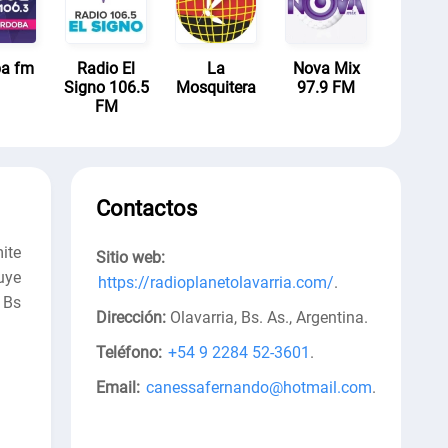
a fm
Radio El
La
Nova Mix
Signo 106.5
Mosquitera
97.9 FM
FM
Contactos
ite
Sitio web:
uye
https://radioplanetolavarria.com/
.
 Bs
Dirección:
Olavarria, Bs. As., Argentina
.
Teléfono:
+54 9 2284 52-3601
.
Email:
canessafernando@hotmail.com
.