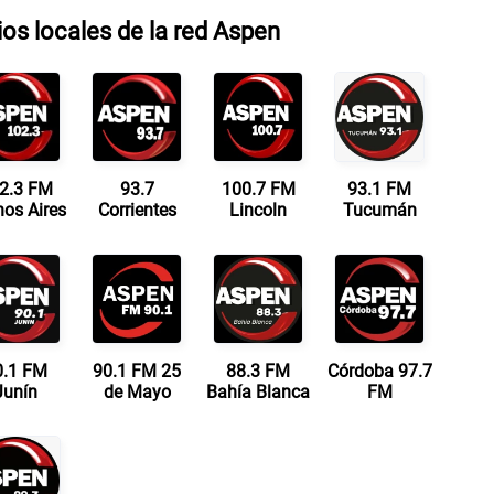
os locales de la red Aspen
2.3 FM
93.7
100.7 FM
93.1 FM
os Aires
Corrientes
Lincoln
Tucumán
0.1 FM
90.1 FM 25
88.3 FM
Córdoba 97.7
Junín
de Mayo
Bahía Blanca
FM