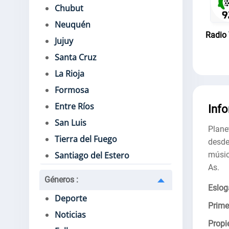
Chubut
Neuquén
Radio
Jujuy
Santa Cruz
La Rioja
Formosa
Entre Ríos
Inf
San Luis
Plane
Tierra del Fuego
desde
músic
Santiago del Estero
As.
Géneros
:
Eslog
Deporte
Prime
Noticias
Propie