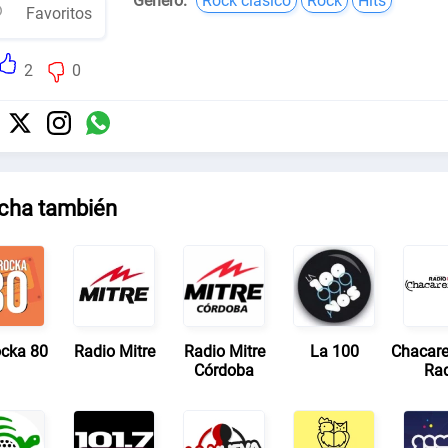
Género:
Rock clásico
Rock
Hits
Favoritos
2
0
cha también
cka 80
Radio Mitre
Radio Mitre
La 100
Chacar
Córdoba
Ra