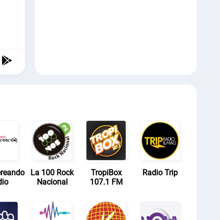
ereando
La 100 Rock
TropiBox
Radio Trip
dio
Nacional
107.1 FM