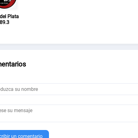
del Plata
89.3
entarios
cribir un comentario