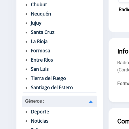
Chubut
Radi
Neuquén
Jujuy
Santa Cruz
La Rioja
Formosa
Inf
Entre Ríos
Radi
San Luis
(Córd
Tierra del Fuego
Forma
Santiago del Estero
Géneros
:
Deporte
Com
Noticias