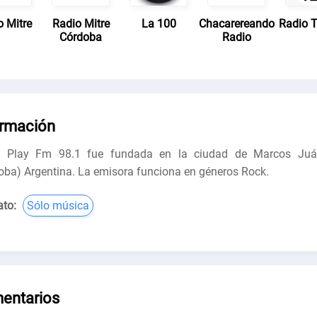
o Mitre
Radio Mitre
La 100
Chacarereando
Radio T
Córdoba
Radio
ormación
o Play Fm 98.1 fue fundada en la ciudad de Marcos Juá
oba) Argentina. La emisora funciona en géneros Rock.
to:
Sólo música
entarios