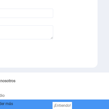
 nosotros
dio
der más
¡Entiendo!