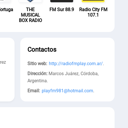
ortuga
THE
FM Sur 88.9
Radio City FM
MUSICAL
107.1
BOX RADIO
Contactos
rez
Sitio web:
http://radiofmplay.com.ar/
.
Dirección:
Marcos Juárez, Córdoba,
Argentina
.
Email:
playfm981@hotmail.com
.