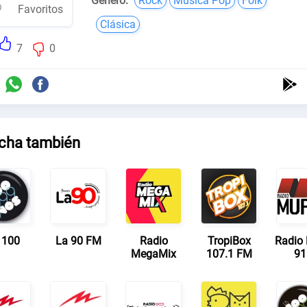
Género:
Rock
Música Pop
Folk
Favoritos
Clásica
7
0
cha también
 100
La 90 FM
Radio
TropiBox
Radio 
MegaMix
107.1 FM
91