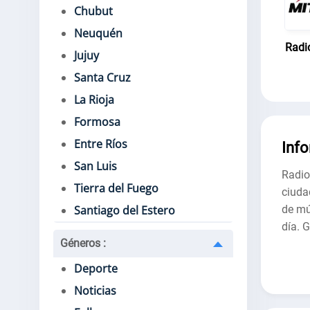
Chubut
Neuquén
Radi
Jujuy
Santa Cruz
La Rioja
Formosa
Entre Ríos
Inf
San Luis
Radio
Tierra del Fuego
ciuda
de mú
Santiago del Estero
día. G
Géneros
:
Deporte
Noticias