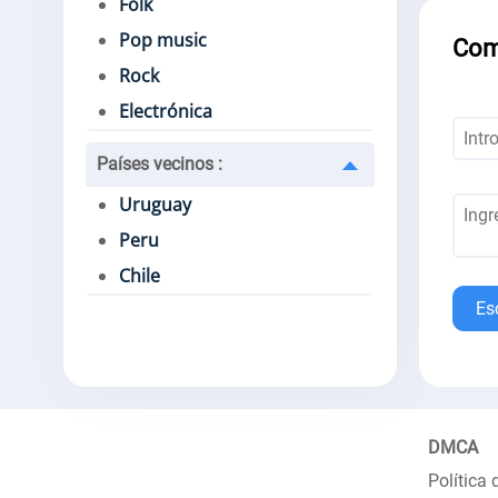
Folk
Pop music
Com
Rock
Electrónica
Países vecinos
:
Uruguay
Peru
Chile
Es
DMCA
Política 