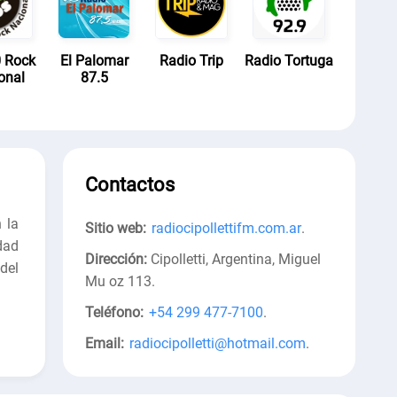
 Rock
El Palomar
Radio Trip
Radio Tortuga
onal
87.5
Contactos
 la
Sitio web:
radiocipollettifm.com.ar
.
dad
Dirección:
Cipolletti, Argentina, Miguel
del
Mu oz 113
.
Teléfono:
+54 299 477-7100
.
Email:
radiocipolletti@hotmail.com
.