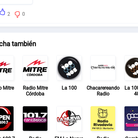
2
0
cha también
o Mitre
Radio Mitre
La 100
Chacarereando
La 10
Córdoba
Radio
4