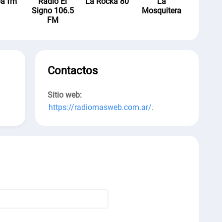
a fm
Radio El
La Rocka 80
La
Signo 106.5
Mosquitera
FM
Contactos
Sitio web:
https://radiomasweb.com.ar/
.