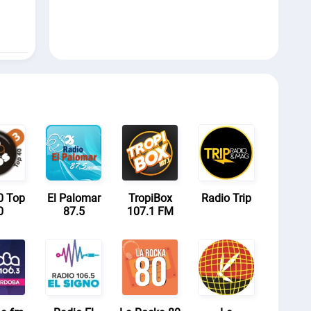
0 Top
El Palomar
TropiBox
Radio Trip
0
87.5
107.1 FM