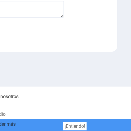
 nosotros
dio
der más
¡Entiendo!