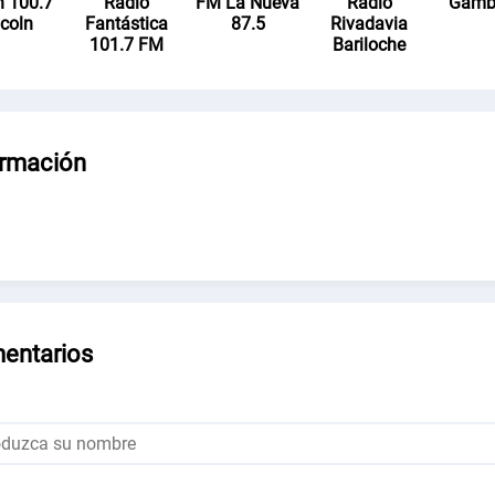
 100.7
Radio
FM La Nueva
Radio
Gamb
ncoln
Fantástica
87.5
Rivadavia
101.7 FM
Bariloche
ormación
entarios