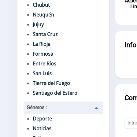
Aspen
Chubut
Li
Neuquén
Jujuy
Santa Cruz
La Rioja
Inf
Formosa
Entre Ríos
San Luis
Tierra del Fuego
Santiago del Estero
Com
Géneros
:
Deporte
Noticias