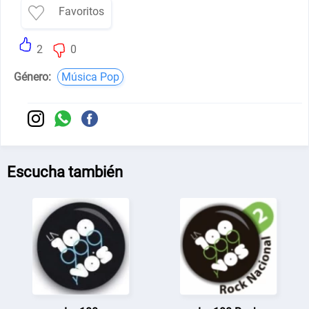
Favoritos
2
0
Género:
Música Pop
Escucha también