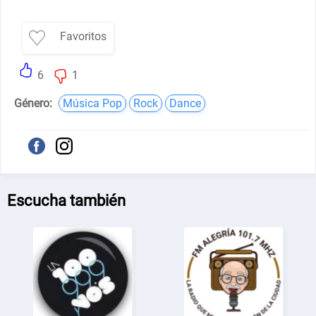
Favoritos
6
1
Género:
Música Pop
Rock
Dance
Escucha también