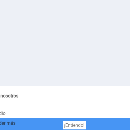
 nosotros
dio
der más
¡Entiendo!