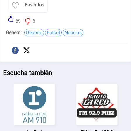
Favoritos
59
6
Género:
Deporte
Fútbol
Noticias
Escucha también