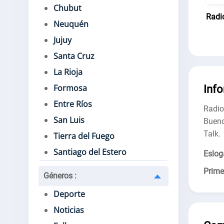
Chubut
Radi
Neuquén
Jujuy
Santa Cruz
La Rioja
Formosa
Inf
Entre Ríos
Radio
San Luis
Bueno
Talk.
Tierra del Fuego
Santiago del Estero
Eslog
Prime
Géneros
:
Deporte
Noticias