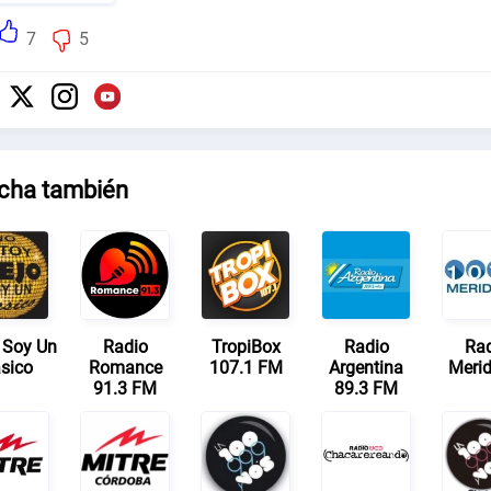
7
5
cha también
 Soy Un
Radio
TropiBox
Radio
Ra
ásico
Romance
107.1 FM
Argentina
Merid
91.3 FM
89.3 FM