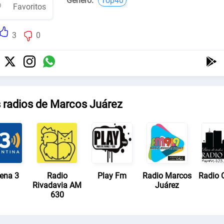
Género:
Top40
Favoritos
3
0
s radios de Marcos Juárez
ena 3
Radio
Play Fm
Radio Marcos
Radio 
Rivadavia AM
Juárez
630