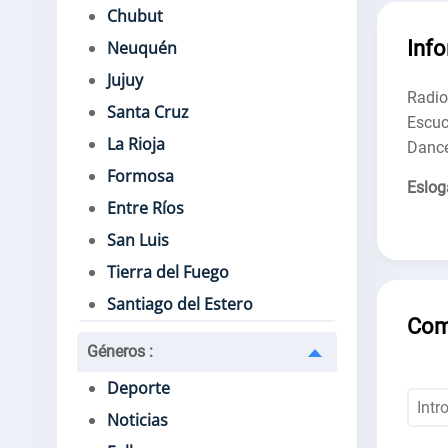
Chubut
Inf
Neuquén
Jujuy
Radio
Santa Cruz
Escuc
La Rioja
Dance
Formosa
Eslog
Entre Ríos
San Luis
Tierra del Fuego
Santiago del Estero
Com
Géneros
:
Deporte
Noticias