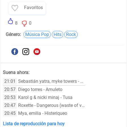
Favoritos
8
0
Género:
Música Pop
Hits
Rock
Suena ahora:
21:01
Sebastián yatra, myke towers - Pareja del año
20:57
Diego torres - Amuleto
20:53
Karol g & nicki minaj - Tusa
20:47
Roxette - Dangerous (waste of vinyl 12 mix)
20:45
Mya, emilia - Histeriqueo
Lista de reproducción para hoy