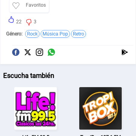
Favoritos
22
3
Género:
Rock
Música Pop
Retro
Escucha también