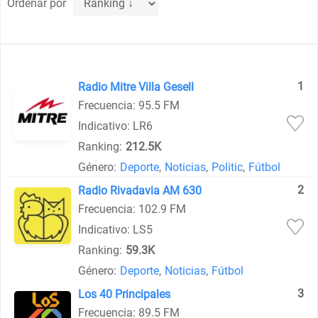
Ordenar por
1
Radio Mitre Villa Gesell
Frecuencia: 95.5 FM
Indicativo: LR6
Ranking:
212.5K
Género:
Deporte
,
Noticias
,
Politic
,
Fútbol
2
Radio Rivadavia AM 630
Frecuencia: 102.9 FM
Indicativo: LS5
Ranking:
59.3K
Género:
Deporte
,
Noticias
,
Fútbol
3
Los 40 Principales
Frecuencia: 89.5 FM