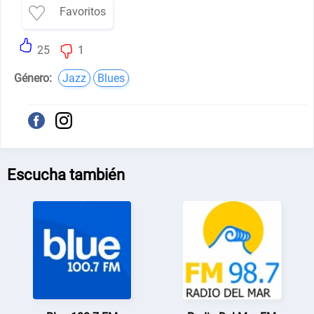
Favoritos
25
1
Género:
Jazz
Blues
Escucha también