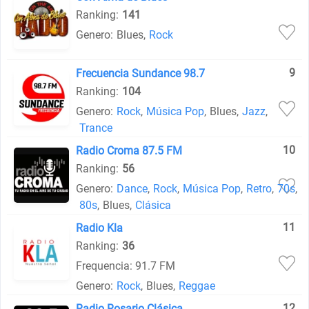
Ranking:
141
Genero:
Blues
,
Rock
9
Frecuencia Sundance 98.7
Ranking:
104
Genero:
Rock
,
Música Pop
,
Blues
,
Jazz
,
Trance
10
Radio Croma 87.5 FM
Ranking:
56
Genero:
Dance
,
Rock
,
Música Pop
,
Retro
,
70s
,
80s
,
Blues
,
Clásica
11
Radio Kla
Ranking:
36
Frequencia: 91.7 FM
Genero:
Rock
,
Blues
,
Reggae
12
Radio Rosario Clásica