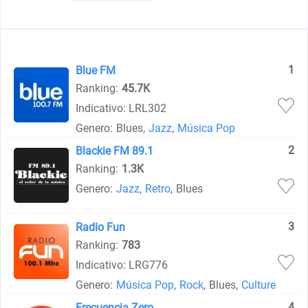
1
Blue FM
Ranking:
45.7K
Indicativo: LRL302
Genero:
Blues
,
Jazz
,
Música Pop
2
Blackie FM 89.1
Ranking:
1.3K
Genero:
Jazz
,
Retro
,
Blues
3
Radio Fun
Ranking:
783
Indicativo: LRG776
Genero:
Música Pop
,
Rock
,
Blues
,
Culture
4
Frecuencia Zero