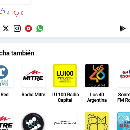
4
0
cha también
 Red
Radio Mitre
LU 100 Radio
Los 40
Sonix
Capital
Argentina
FM Ro