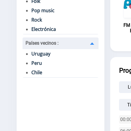
Folk
Pop music
Rock
FM 
Electrónica
Países vecinos
:
Uruguay
Peru
Pro
Chile
L
T
00:00