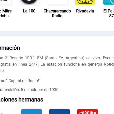
o Mitre
La 100
Chacarereando
Rivadavia
El Pa
doba
Radio
87
ormación
a 3 Rosario 100.1 FM (Santa Fe, Argentina) en vivo. Escuc
 gratis en linea 24/7. La estacion funciona en generos Notici
te.
an:
"
¡Capital de Radio!
"
ra emisión:
5 de octubre de 1930
aciones hermanas