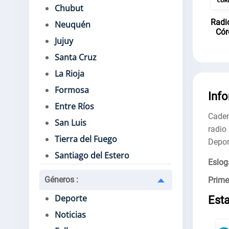
Chubut
Radi
Neuquén
Cór
Jujuy
Santa Cruz
La Rioja
Formosa
Inf
Entre Ríos
Caden
San Luis
radio
Tierra del Fuego
Depor
Santiago del Estero
Eslog
Géneros
:
Prime
Deporte
Est
Noticias