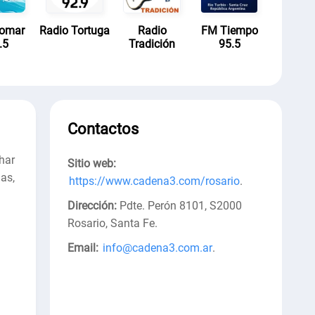
lomar
Radio Tortuga
Radio
FM Tiempo
.5
Tradición
95.5
Contactos
har
Sitio web:
as,
https://www.cadena3.com/rosario
.
Dirección:
Pdte. Perón 8101, S2000
Rosario, Santa Fe
.
Email:
info@cadena3.com.ar
.