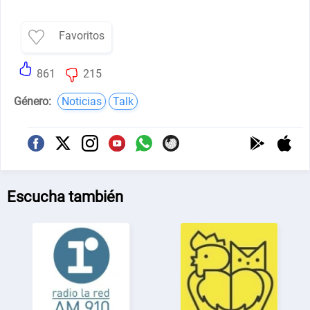
Favoritos
861
215
Género:
Noticias
Talk
Escucha también