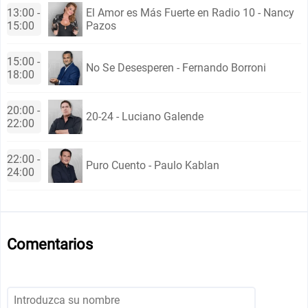
13:00 -
El Amor es Más Fuerte en Radio 10 - Nancy
15:00
Pazos
15:00 -
No Se Desesperen - Fernando Borroni
18:00
20:00 -
20-24 - Luciano Galende
22:00
22:00 -
Puro Cuento - Paulo Kablan
24:00
Comentarios