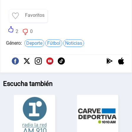
Favoritos
2
0
Género:
Deporte
Fútbol
Noticias
Escucha también