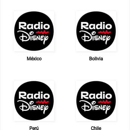
México
Bolivia
Perú
Chile