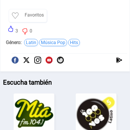
Favoritos
3
0
Género:
Latin
Música Pop
Hits
Escucha también