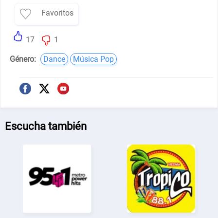
Favoritos
17
1
Género:
Dance
Música Pop
Escucha también