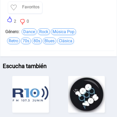
Favoritos
2
0
Género:
Dance
Rock
Música Pop
Retro
70s
80s
Blues
Clásica
Escucha también