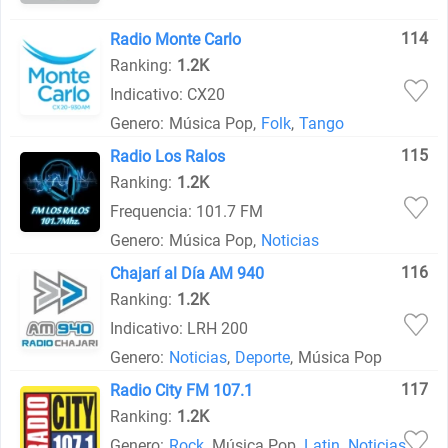
114
Radio Monte Carlo
Ranking:
1.2K
Indicativo: CX20
Genero:
Música Pop
,
Folk
,
Tango
115
Radio Los Ralos
Ranking:
1.2K
Frequencia: 101.7 FM
Genero:
Música Pop
,
Noticias
116
Chajarí al Día AM 940
Ranking:
1.2K
Indicativo: LRH 200
Genero:
Noticias
,
Deporte
,
Música Pop
117
Radio City FM 107.1
Ranking:
1.2K
Genero:
Rock
,
Música Pop
,
Latin
,
Noticias