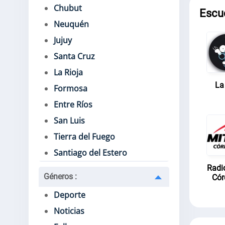
Chubut
Escu
Neuquén
Jujuy
Santa Cruz
La Rioja
La
Formosa
Entre Ríos
San Luis
Tierra del Fuego
Santiago del Estero
Radi
Géneros
:
Cór
Deporte
Noticias