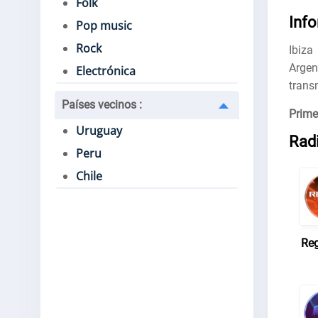
Folk
Inf
Pop music
Rock
Ibiza
Argen
Electrónica
trans
Países vecinos
:
Prime
Uruguay
Radi
Peru
Chile
Re