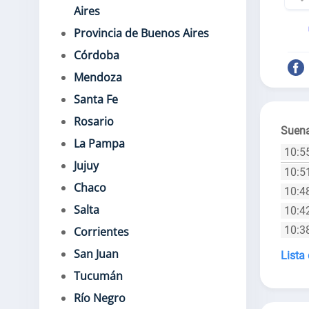
Aires
Provincia de Buenos Aires
Córdoba
Mendoza
Santa Fe
Rosario
Suena
La Pampa
10:5
Jujuy
10:5
Chaco
10:4
Salta
10:4
10:3
Corrientes
San Juan
Lista
Tucumán
Río Negro