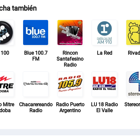
cha también
 100
Blue 100.7
Rincon
La Red
Rivad
FM
Santafesino
Radio
o Mitre
Chacarereando
Radio Puerto
LU 18 Radio
Stereo
doba
Radio
Argentino
El Valle