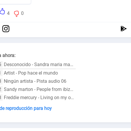
4
0
 ahora:
5
Desconocido - Sandra maria magdalena 1985 hd version
1
Artist - Pop hace el mundo
8
Ningún artista - Pista audio 06
2
Sandy marton - People from ibiza extended spanish vocal
8
Freddie mercury - Living on my own radio mix
 de reproducción para hoy