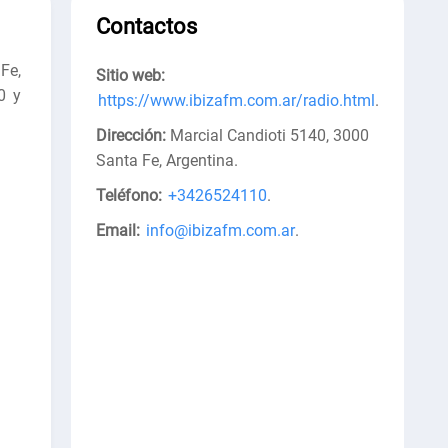
Contactos
Fe,
Sitio web:
0 y
https://www.ibizafm.com.ar/radio.html
.
Dirección:
Marcial Candioti 5140, 3000
Santa Fe, Argentina
.
Teléfono:
+3426524110
.
Email:
info@ibizafm.com.ar
.