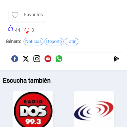
Favoritos
44
3
Género:
Noticias
Deporte
Latin
Escucha también