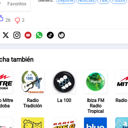
Género:
Deporte
Noticias
Talk
Fútbol
Favoritos
26
2
cha también
o Mitre
Radio
La 100
Ibiza FM
Radio 
doba
Tradición
Radio
Tropical