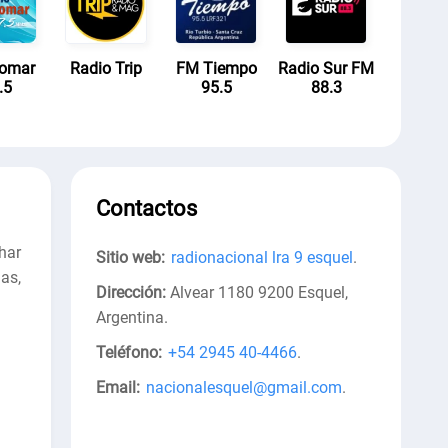
lomar
Radio Trip
FM Tiempo
Radio Sur FM
.5
95.5
88.3
Contactos
har
Sitio web:
radionacional lra 9 esquel
.
as,
Dirección:
Alvear 1180 9200 Esquel,
Argentina
.
Teléfono:
+54 2945 40-4466
.
Email:
nacionalesquel@gmail.com
.