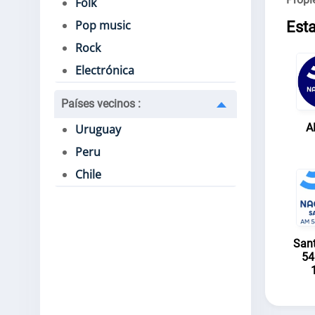
Folk
Pop music
Esta
Rock
Electrónica
Países vecinos
:
A
Uruguay
Peru
Chile
San
54