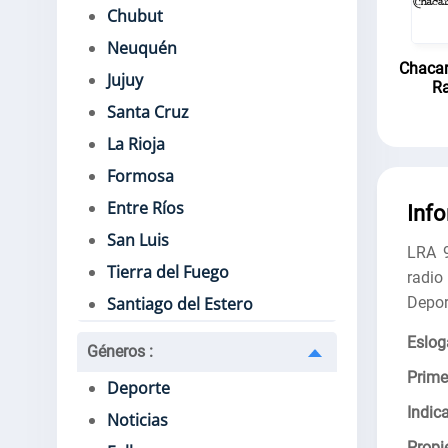
Chubut
Neuquén
Chacar
Jujuy
Ra
Santa Cruz
La Rioja
Formosa
Entre Ríos
Inf
San Luis
LRA 9
Tierra del Fuego
radio
Depor
Santiago del Estero
Eslog
Géneros
:
Prime
Deporte
Indica
Noticias
Propie