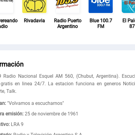
ereando
Rivadavia
Radio Puerto
Blue 100.7
El Pa
dio
Argentino
FM
87
ormación
 Radio Nacional Esquel AM 560, (Chubut, Argentina). Escuc
 gratis en linea 24/7. La estacion funciona en generos Notici
te, Talk.
an:
"
Volvamos a escucharnos
"
ra emisión:
25 de noviembre de 1961
tivo:
LRA 9
tario:
Radio y Televisión Argentina S.A.