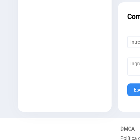
Com
Es
DMCA
Política 