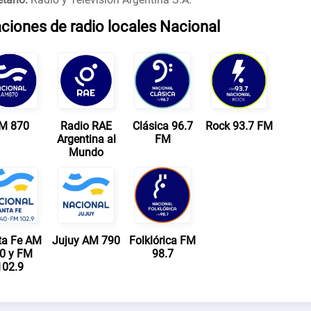
ciones de radio locales Nacional
M 870
Radio RAE
Clásica 96.7
Rock 93.7 FM
Argentina al
FM
Mundo
ta Fe AM
Jujuy AM 790
Folklórica FM
0 y FM
98.7
102.9