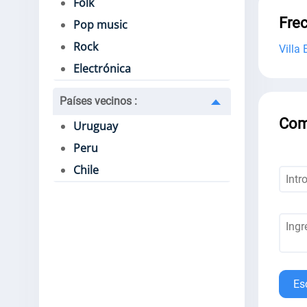
Folk
Fre
Pop music
Rock
Villa 
Electrónica
Países vecinos
:
Com
Uruguay
Peru
Chile
Es