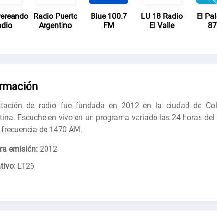
ereando
Radio Puerto
Blue 100.7
LU 18 Radio
El Pa
dio
Argentino
FM
El Valle
87
ormación
tación de radio fue fundada en 2012 en la ciudad de Col
tina. Escuche en vivo en un programa variado las 24 horas del 
 frecuencia de 1470 AM.
ra emisión:
2012
tivo:
LT26