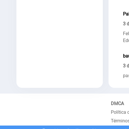
Pa
3 d
Fe
Ed
ba
3 
pa
DMCA
Política 
Términos