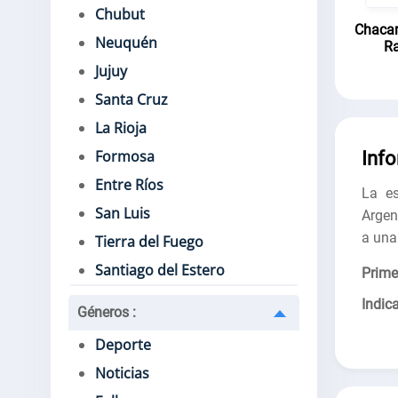
Chubut
Chacar
Neuquén
Ra
Jujuy
Santa Cruz
La Rioja
Formosa
Inf
Entre Ríos
La es
San Luis
Argen
a una
Tierra del Fuego
Santiago del Estero
Prime
Indica
Géneros
:
Deporte
Noticias