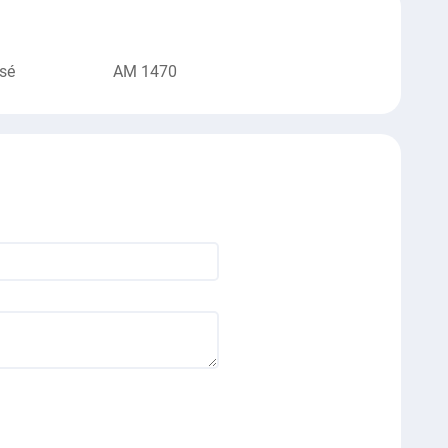
sé
AM 1470