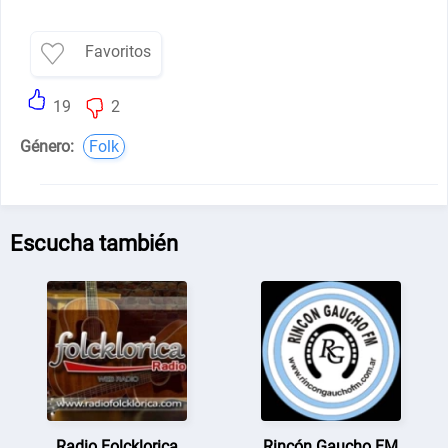
Favoritos
19
2
Género:
Folk
Escucha también
Radio Folcklorica
Rincón Gaucho FM