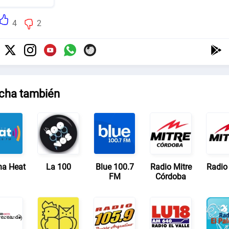
4
2
cha también
a Heat
La 100
Blue 100.7
Radio Mitre
Radio 
FM
Córdoba