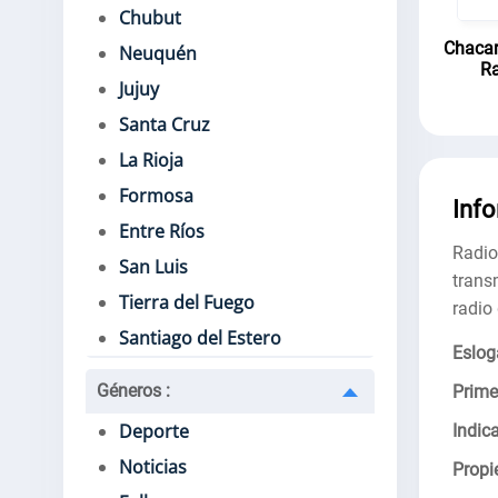
Chubut
Chacar
Neuquén
Ra
Jujuy
Santa Cruz
La Rioja
Formosa
Inf
Entre Ríos
Radio
San Luis
trans
Tierra del Fuego
radio 
Santiago del Estero
Eslog
Géneros
:
Prime
Deporte
Indica
Noticias
Propie