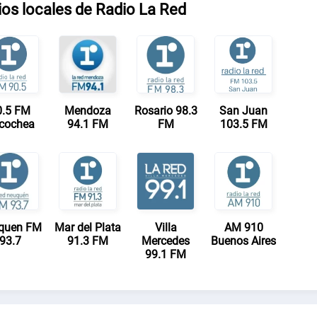
os locales de Radio La Red
0.5 FM
Mendoza
Rosario 98.3
San Juan
cochea
94.1 FM
FM
103.5 FM
quen FM
Mar del Plata
Villa
AM 910
93.7
91.3 FM
Mercedes
Buenos Aires
99.1 FM