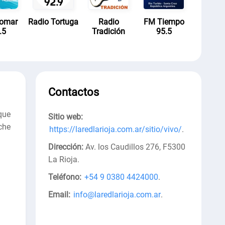
lomar
Radio Tortuga
Radio
FM Tiempo
.5
Tradición
95.5
Contactos
que
Sitio web:
che
https://laredlarioja.com.ar/sitio/vivo/
.
Dirección:
Av. los Caudillos 276, F5300
La Rioja
.
Teléfono:
+54 9 0380 4424000
.
Email:
info@laredlarioja.com.ar
.