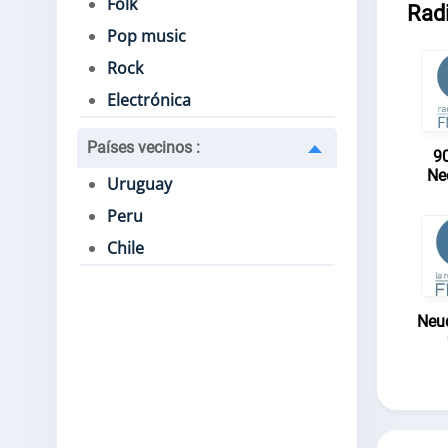
Folk
Radi
Pop music
Rock
Electrónica
Países vecinos
:
9
Ne
Uruguay
Peru
Chile
Neu