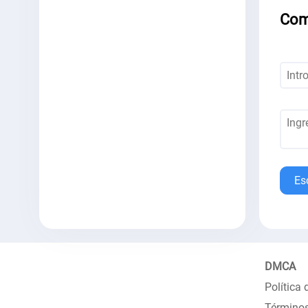
Com
Es
DMCA
Política 
Términos