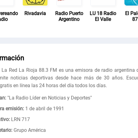
ereando
Rivadavia
Radio Puerto
LU 18 Radio
El Pa
dio
Argentino
El Valle
87
ormación
 La Red La Rioja 88.3 FM es una emisora ​​de radio argentina 
mite noticias deportivas desde hace más de 30 años. Escu
gratis en línea las 24 horas del día todos los días.
an:
"
La Radio Líder en Noticias y Deportes
"
ra emisión:
1 de abril de 1991
tivo:
LRN 717
tario:
Grupo América