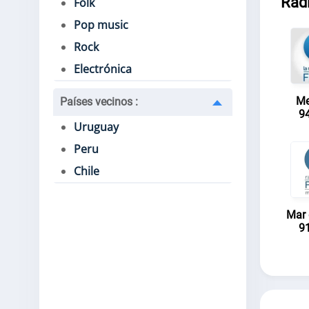
Radi
Folk
Pop music
Rock
Electrónica
Me
Países vecinos
:
9
Uruguay
Peru
Chile
Mar 
9