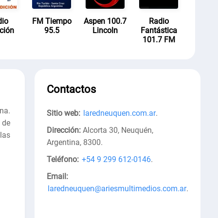
dio
FM Tiempo
Aspen 100.7
Radio
ción
95.5
Lincoln
Fantástica
101.7 FM
Contactos
na.
Sitio web:
laredneuquen.com.ar
.
 de
Dirección:
Alcorta 30, Neuquén,
las
Argentina, 8300
.
Teléfono:
+54 9 299 612-0146
.
Email:
laredneuquen@ariesmultimedios.com.ar
.