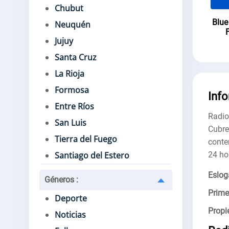
Chubut
Blue
Neuquén
Jujuy
Santa Cruz
La Rioja
Formosa
Inf
Entre Ríos
Radio
San Luis
Cubre
Tierra del Fuego
conte
24 ho
Santiago del Estero
Eslog
Géneros
:
Prime
Deporte
Propie
Noticias