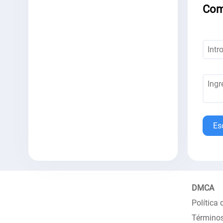
Com
Es
DMCA
Política 
Términos