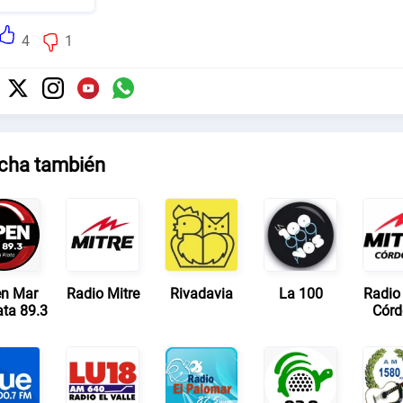
4
1
cha también
n Mar
Radio Mitre
Rivadavia
La 100
Radio 
ata 89.3
Cór