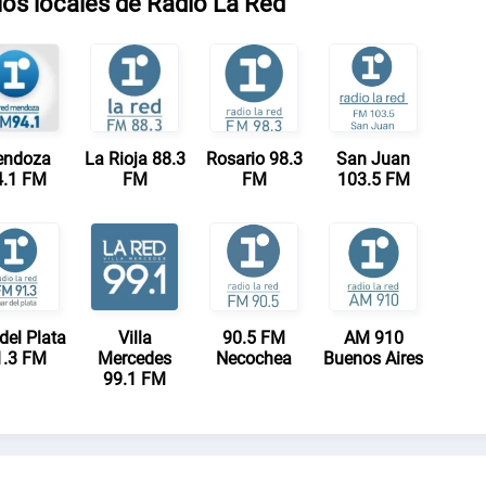
os locales de Radio La Red
ndoza
La Rioja 88.3
Rosario 98.3
San Juan
4.1 FM
FM
FM
103.5 FM
del Plata
Villa
90.5 FM
AM 910
1.3 FM
Mercedes
Necochea
Buenos Aires
99.1 FM