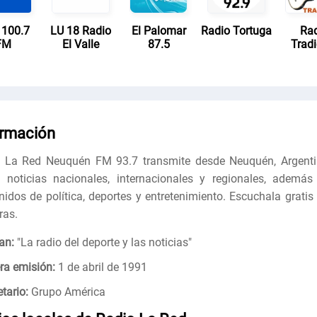
 100.7
LU 18 Radio
El Palomar
Radio Tortuga
Ra
FM
El Valle
87.5
Tradi
ormación
 La Red Neuquén FM 93.7 transmite desde Neuquén, Argenti
 noticias nacionales, internacionales y regionales, además
nidos de política, deportes y entretenimiento. Escuchala gratis 
ras.
an:
"
La radio del deporte y las noticias
"
ra emisión:
1 de abril de 1991
tario:
Grupo América