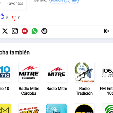
Género:
Noticias
Talk
Favoritos
5
0
cha también
io 10
Radio Mitre
Radio Mitre
Radio
FM Ente
Córdoba
Tradición
106