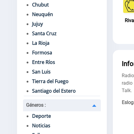
Chubut
Neuquén
Riv
Jujuy
Santa Cruz
La Rioja
Formosa
Entre Ríos
Inf
San Luis
Radio
Tierra del Fuego
radio
Talk.
Santiago del Estero
Eslog
Géneros
:
Deporte
Noticias