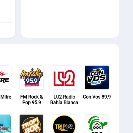
Mitre
FM Rock &
LU2 Radio
Con Vos 89.9
Pop 95.9
Bahía Blanca