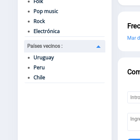
Folk
Pop music
Rock
Fre
Electrónica
Mar d
Países vecinos
:
Uruguay
Peru
Com
Chile