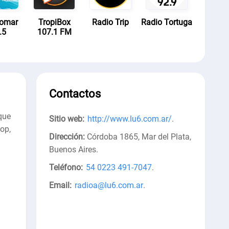
lomar
TropiBox
Radio Trip
Radio Tortuga
.5
107.1 FM
Contactos
que
Sitio web:
http://www.lu6.com.ar/
.
op,
Dirección:
Córdoba 1865, Mar del Plata,
Buenos Aires
.
Teléfono:
54 0223 491-7047
.
Email:
radioa@lu6.com.ar
.