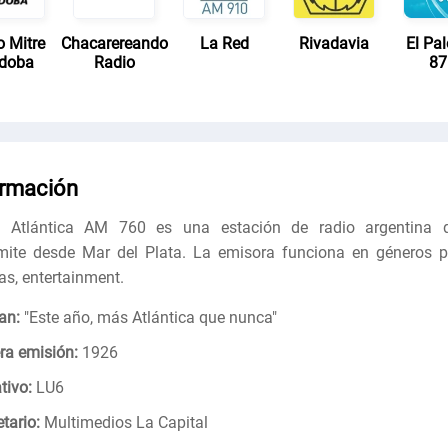
o Mitre
Chacarereando
La Red
Rivadavia
El Pa
doba
Radio
87
ormación
o Atlántica AM 760 es una estación de radio argentina 
mite desde Mar del Plata. La emisora funciona en géneros p
ias, entertainment.
an:
"
Este año, más Atlántica que nunca
"
ra emisión:
1926
tivo:
LU6
tario:
Multimedios La Capital