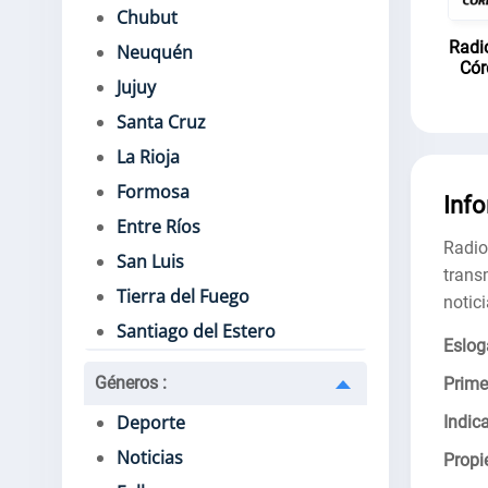
Chubut
Radi
Neuquén
Cór
Jujuy
Santa Cruz
La Rioja
Formosa
Inf
Entre Ríos
Radi
San Luis
trans
Tierra del Fuego
notic
Santiago del Estero
Eslog
Géneros
:
Prime
Deporte
Indica
Noticias
Propie